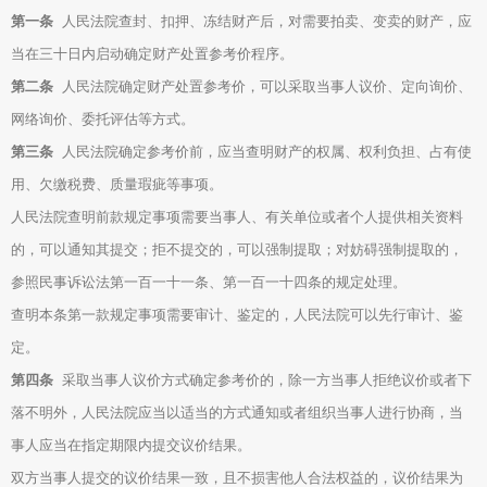
第一条
人民法院查封、扣押、冻结财产后，对需要拍卖、变卖的财产，应
当在三十日内启动确定财产处置参考价程序。
第二条
人民法院确定财产处置参考价，可以采取当事人议价、定向询价、
网络询价、委托评估等方式。
第三条
人民法院确定参考价前，应当查明财产的权属、权利负担、占有使
用、欠缴税费、质量瑕疵等事项。
人民法院查明前款规定事项需要当事人、有关单位或者个人提供相关资料
的，可以通知其提交；拒不提交的，可以强制提取；对妨碍强制提取的，
参照民事诉讼法第一百一十一条、第一百一十四条的规定处理。
查明本条第一款规定事项需要审计、鉴定的，人民法院可以先行审计、鉴
定。
第四条
采取当事人议价方式确定参考价的，除一方当事人拒绝议价或者下
落不明外，人民法院应当以适当的方式通知或者组织当事人进行协商，当
事人应当在指定期限内提交议价结果。
双方当事人提交的议价结果一致，且不损害他人合法权益的，议价结果为