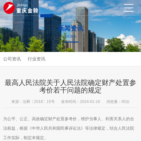
新闻资讯
网站
关于
管理
法律
新闻
人才
联系

NEWS
023-67468290

公司资讯
行业资讯
首页
我们
团队
法规
资讯
招聘
我们
最高人民法院关于人民法院确定财产处置参
考价若干问题的规定
来源：法释〔2018〕15号
发布时间：2024-01-16
浏览量：
95次
为公平、公正、高效确定财产处置参考价，维护当事人、利害关系人的合
法权益，根据《中华人民共和国民事诉讼法》等法律规定，结合人民法院
工作实际，制定本规定。