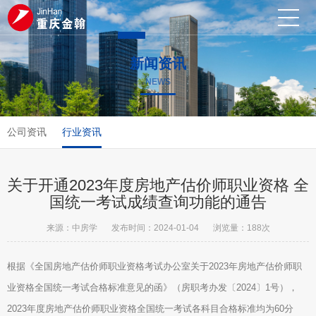
新闻资讯
网站
关于
管理
法律
新闻
人才
联系

NEWS
023-67468290

公司资讯
行业资讯
首页
我们
团队
法规
资讯
招聘
我们
关于开通2023年度房地产估价师职业资格 全
国统一考试成绩查询功能的通告
来源：中房学
发布时间：2024-01-04
浏览量：
188次
根据《全国房地产估价师职业资格考试办公室关于2023年房地产估价师职
业资格全国统一考试合格标准意见的函》（房职考办发〔2024〕1号），
2023年度房地产估价师职业资格全国统一考试各科目合格标准均为60分